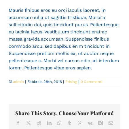
Mauris finibus eros eu orci iaculis laoreet. In
accumsan nulla ut sagittis tristique. Morbi a
sollicitudin dui, quis tincidunt purus. Pellentesque
eu lacinia lacus. Vestibulum tincidunt erat ac
massa gravida accumsan. Suspendisse finibus
commodo arcu, sed dapibus enim tincidunt in.
Suspendisse pretium mollis ex, ut auctor neque
pellentesque a. Morbi vel cursus odio, at interdum
lorem. Pellentesque vitae eros sapien.
Di
admin
|
Febbraio 28th, 2016
|
Pricing
|
0 Commenti
Share This Story, Choose Your Platform!
Facebook
X
Reddit
LinkedIn
WhatsApp
Tumblr
Pinterest
Vk
Xing
Email